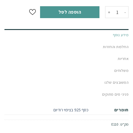
כמות של עגילי סטאר צמודים
הוספה לסל
מידע נוסף
החלפות והחזרות
אחריות
משלוחים
המשובצים שלנו
פניני מים מתוקים
חומרים
כסף 925 בציפוי רודיום
מק"ט:
E110