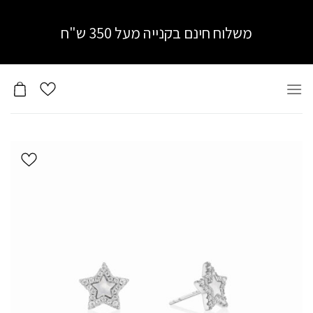
Ski
t
משלוח חינם בקנייה מעל 350 ש"ח
conten
הוסף ל
WISHLIST