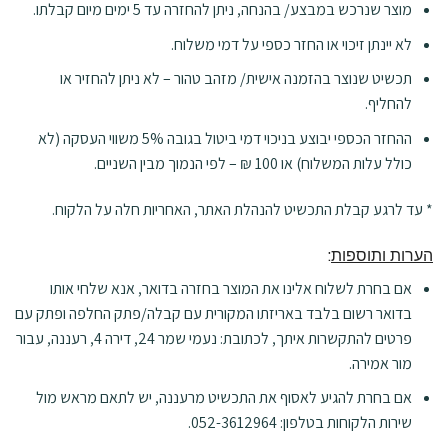
מוצר שנרכש במבצע/ בהנחה, ניתן להחזרה עד 5 ימים מיום קבלתו.
לא יינתן זיכוי או החזר כספי על דמי משלוח.
תכשיט שנוצר בהזמנה אישית/ מזהב טהור – לא ניתן להחזיר או
להחליף.
ההחזר הכספי יבוצע בניכוי דמי ביטול בגובה 5% משווי העסקה (לא
כולל עלות המשלוח) או 100 ₪ – לפי הנמוך מבין השניים.
* עד לרגע קבלת התכשיט להנהלת האתר, האחריות חלה על הלקוח.
הערות ותוספות
:
אם בחרת לשלוח אלינו את המוצר בחזרה בדואר, אנא שלחי אותו
בדואר רשום בלבד באריזתו המקורית עם קבלה/פתק החלפה ופתק עם
פרטים להתקשרות איתך, לכתובת: נעמי שמר 24, דירה 4, רעננה, עבור
מור אמירה.
אם בחרת להגיע לאסוף את התכשיט מרעננה, יש לתאם מראש מול
שירות הלקוחות בטלפון: 052-3612964.