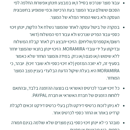
עבור מוצר שנרכש בסייל ו/או במבצע תינתן אפשרות החלפה לפי
הסכום ששולם עבור המוצר בעת הרכישה וכפי שמופיע בחשבונית
העסקה ולא בשווי המחיר המלא של המוצר.
במקרה של ביטול עסקה לאחר שהמוצר נשלח אל הלקוח, יינתן זיכוי
כספי עבור הפריט שנרכש ולא עבור דמי המשלוח (דואר
רשום/אקספרס/שליחים). הזיכוי יתבצע רק לאחר קבלת המשלוח
ובדיקתו על ידי עובדי MORAMIRA. הזיכוי יינתן בתנאי שהמוצר יוחזר
ללא שימוש ו/או פגם ו/או נזק. במידה והמוצר הוחזר שלא כאמור
בסעיף זה, לא יזוכה המזמין (לא זיכוי כספי ולא שובר זיכוי). יובהר, כי
MORAMIRA היא בעלת שיקול הדעת הבלעדי בעניין מצב המוצר
המוחזר.
כל זיכוי יועבר לכרטיס האשראי בו בוצעה ההזמנה בלבד, ובהתאם
ללוחות הזמנים של חברת האשראי או חברת PAYPAL.
לא ניתן לזכות כרטיסי דירקט ולכן בעלי כרטיס דירקט זכאים לקבלת
קרדיט באתר או החזר כספי לכרטיס אחר.
מובהר כי לא יינתן זיכוי כספי בגין מוצרים שלא שולמה בגינם תמורה
כספית, כגון מבצעים או מתנות.