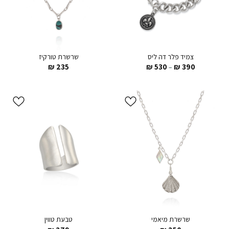
צמיד פלר דה ליס
שרשרת טורקיז
₪
235
₪
530
₪
390
–
הוסף ל
הוסף ל
WISHLIST
WISHLIST
שרשרת מיאמי
טבעת טווין