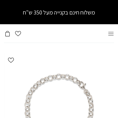
Ski
t
משלוח חינם בקנייה מעל 350 ש"ח
conten
הוסף ל
WISHLIST